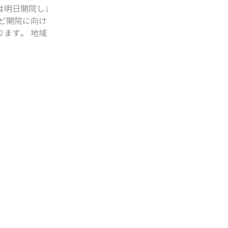
は明日開院しま
など開院に向けて
ります。 地域の
ックを目指しま