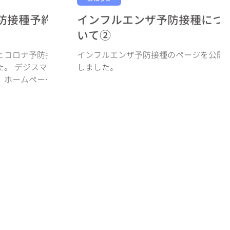
防接種予約
インフルエンザ予防接種につ
いて②
とコロナ予防接
インフルエンザ予防接種のページを公開
た。 デジスマア
しました。
 ホームページ
予約可能です。
口での予約も承
からお願いいたし