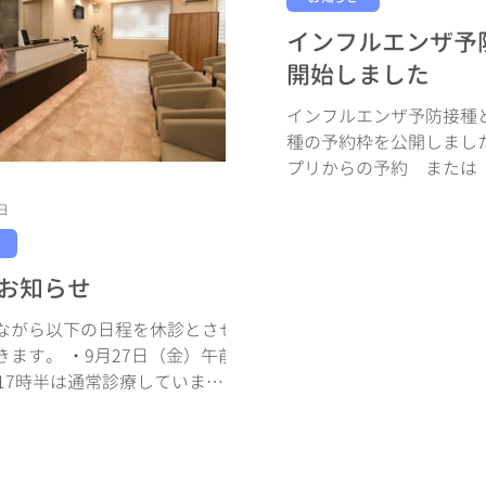
インフルエンザ予
開始しました
インフルエンザ予防接種
種の予約枠を公開しまし
プリからの予約 または
の予約ボタンから24時間
1日
通院中の方は来院時に窓
ります。 予約はコチラ
ます。 ↓↓↓...
お知らせ
ながら以下の日程を休診とさせ
きます。 ・9月27日（金）午前
～17時半は通常診療していま
10月5日（土） ・10月19日