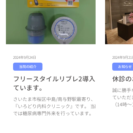
2024年9月24日
2024年9月2
当院の紹介
お知らせ
フリースタイルリブレ2導入し
休診の
ています。
誠に勝手
ていただ
さいたま市桜区中島/南与野駅最寄り、
（14時
『いろどり内科クリニック』です。 当院
す。） ・
では糖尿病専門外来を行っています。 糖
（土）
尿病の治療薬を決める上で、重要になる
のが内因性インスリン分泌です。 この内