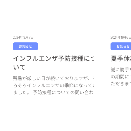
因性インスリン分泌の検査をする事によ
り、自分の膵臓からインスリンがどの程
度分泌されているのかをみる事ができま
す。 内服薬で治療可能か、インスリン治
療が必要な状態かを確認することによ
り、それぞれの方に対して適切な治療方
2024年9月7日
2024年8月6
針を決めます。 （検査必要と判断した方
お知らせ
お知らせ
に検査を行います。） インスリン自己注
インフルエンザ予防接種につ
夏季休
射による治療をする時に 自己血糖測定 を
行います。 自己血糖測定には2種類ありま
いて
誠に勝手
す。 自身で指に針を差し血糖測定するも
の期間に
残暑が厳しい日が続いておりますが、そ
のと、 間歇スキャン式持続血糖測定器が
ただきま
ろそろインフルエンザの季節になってき
あります。 今回は間歇スキャン式持続血
かけ致し
ました。 予防接種についての問い合わせ
糖測定器について案内します。 当院では
すよう お願
も多くいただいております。 当院ではイ
『スリースタイルリブレ2』 を導入してお
間 ： 2
ンフルエンザ予防接種の予約を9月中旬に
ります。 リブレ2は、皮下に入れたセンサ
月16日(金
開始する予定です。 予約方法はホームペ
ーで間質液中のグルコース濃度を測定し
ージの予約ボタン／デジスマ診療アプリ
スマホでスキャンすることで、グルコー
から入っていた...
ス濃度の変動パターンを確認するシステ