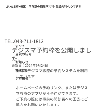
さいたま市・桜区 南与野の糖尿病内科・腎臓内科・リウマチ科
すべて
TEL.048-711-1812
2024年7月22日
すべて
デジスマ予約枠を公開しまし
当院の紹介
た。
お知らせ
更新日：
2024年9月24日
健康診断
当院はデジスマ診療の予約システムを利用
しています。
予防接種
ホームページの予約リンク、またはデジス
マ診療のアプリから予約ができます。
ご予約の際には事前の問診表への回答にご
協力をお願いいたします。