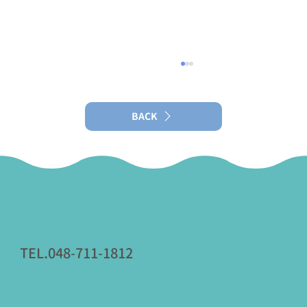
【スギ花粉症】「シダキュア（舌下免疫
療法）」は今（6月〜12月）が始めどきで
す
BACK
当院では院長外来にてシダキュアによる舌下免
疫療法を行っています。
TEL.048-711-1812