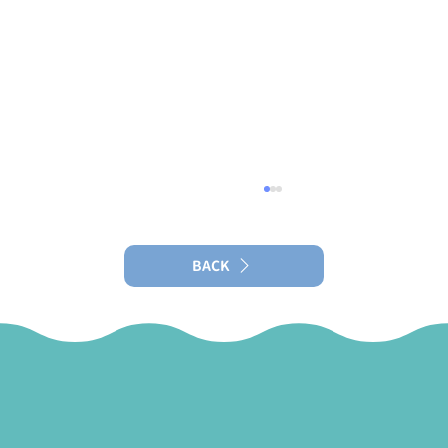
【スギ花粉症】「シダキュア（舌下免疫
療法）」は今（6月〜12月）が始めどきで
す
BACK
当院では院長外来にてシダキュアによる舌下免
疫療法を行っています。