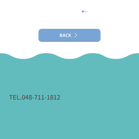
【スギ花粉症】「シダキュア（舌下免疫
療法）」は今（6月〜12月）が始めどきで
す
BACK
当院では院長外来にてシダキュアによる舌下免
疫療法を行っています。
TEL.048-711-1812