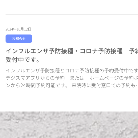
ック』です。 当院では糖尿病、高血圧、脂質異常症、高尿
血症、慢性腎不全などの疾患に対して、保険適応の栄養指
行います。 身長、体重や普段の生活でのカロリー消費量を
算し、それぞれの方に合わせたカロリー摂取量のについ...
2024年10月24日
お知らせ
10月25日朝の『かぜ症状外来』は休診します。
10月25日(金)朝8時30分～9時のかぜ症状外来を休診します。
時以降は通常通り診療しておりますので、かぜ症状の場合も
時以降に診療可能です。
2024年10月12日
お知らせ